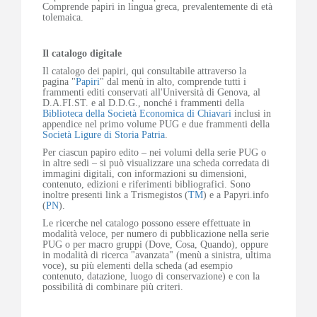
Comprende papiri in lingua greca, prevalentemente di età
tolemaica.
Il catalogo digitale
Il catalogo dei papiri, qui consultabile attraverso la
pagina "
Papiri
" dal menù in alto, comprende tutti i
frammenti editi conservati all'Università di Genova, al
D.A.FI.ST. e al D.D.G., nonché i frammenti della
Biblioteca della Società Economica di Chiavari
inclusi in
appendice nel primo volume PUG e due frammenti della
Società Ligure di Storia Patria
.
Per ciascun papiro edito – nei volumi della serie PUG o
in altre sedi – si può visualizzare una scheda corredata di
immagini digitali, con informazioni su dimensioni,
contenuto, edizioni e riferimenti bibliografici. Sono
inoltre presenti link a Trismegistos (
TM
) e a Papyri.info
(
PN
).
Le ricerche nel catalogo possono essere effettuate in
modalità veloce, per numero di pubblicazione nella serie
PUG o per macro gruppi (Dove, Cosa, Quando), oppure
in modalità di ricerca "avanzata" (menù a sinistra, ultima
voce), su più elementi della scheda (ad esempio
contenuto, datazione, luogo di conservazione) e con la
possibilità di combinare più criteri.