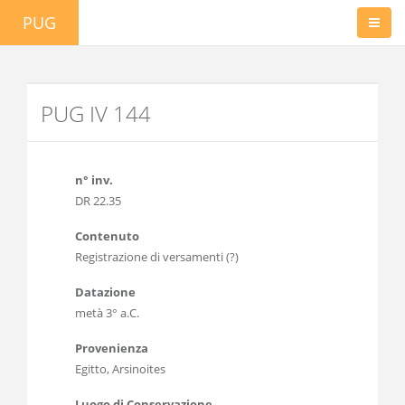
PUG
PUG IV 144
n° inv.
DR 22.35
Contenuto
Registrazione di versamenti (?)
Datazione
metà 3° a.C.
Provenienza
Egitto, Arsinoites
Luogo di Conservazione