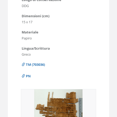
DDG
Dimensioni (cm)
15 x 17
Materiale
Papiro
Lingua/Scrittura
Greco
TM (703036)
PN