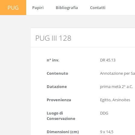
PUG
Papiri
Bibliografia
Contatti
PUG III 128
n° inv.
DR 45.13
Contenuto
Annotazione per S
Datazione
prima metà 2° a.C.
Provenienza
Egitto, Arsinoites
Luogo di
DDG
Conservazione
Dimensioni (cm)
9 x 14,5