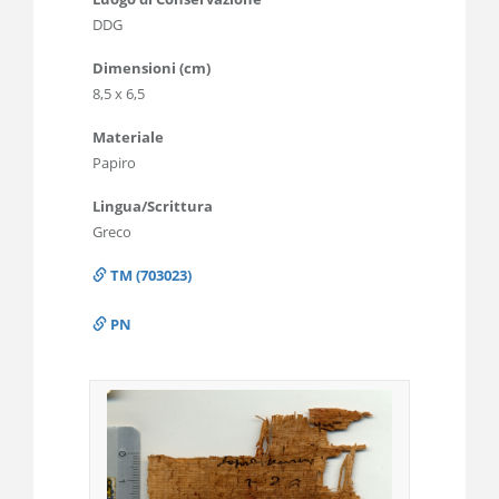
DDG
Dimensioni (cm)
8,5 x 6,5
Materiale
Papiro
Lingua/Scrittura
Greco
TM (703023)
PN