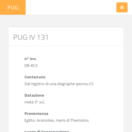
PUG
PUG IV 131
n° inv.
DR 45.5
Contenuto
Dal registro di una diagraphe sporou (?)
Datazione
metà 3° a.C.
Provenienza
Egitto, Arsinoites, meris di Themistos
Luogo di Conservazione